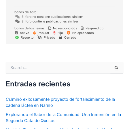
Iconos del foro:
El foro no contiene publicaciones sin leer
El foro contiene publicaciones sin leer
Iconos de los Temas:
No respondidos
Respondido
Activo
Popular
Fijo
No aprobados
Resuelto
Privado
Cerrado
S
e
a
Entradas recientes
r
c
h
Culminó exitosamente proyecto de fortalecimiento de la
f
cadena láctea en Nariño
o
r
Explorando el Sabor de la Comunidad: Una Inmersión en la
:
Segunda Cata de Quesos