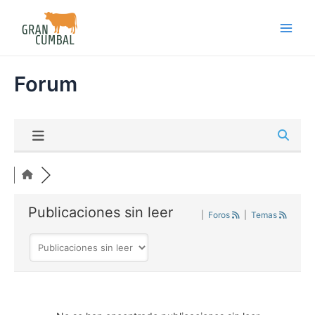
Skip
Main
to
Men
content
Forum
Publicaciones sin leer
|
Foros
|
Temas