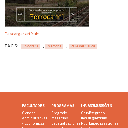
Descargar artículo
TAGS:
,
,
Fotografía
Memoria
Valle del Cauca
FACULTADES
PROGRAMAS
INVESTIGACIÓN
ADMISIONES
Ciencias
Pregrado
Grupos
Pregrado
Administrativas
Maestrías
Investigaciones
Maestrías
y Económicas
Especializaciones
Publicaciones
Especializaciones