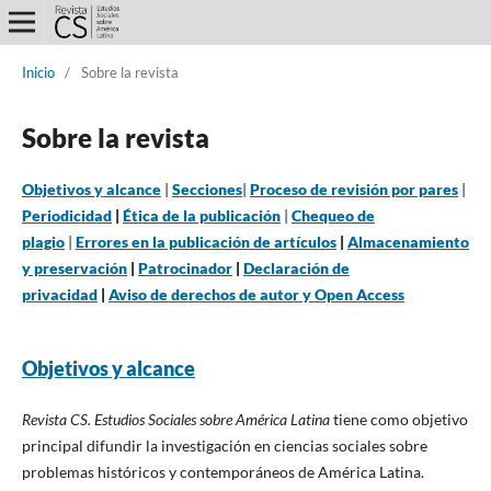
Inicio
/
Sobre la revista
Sobre la revista
Objetivos y alcance
|
Secciones
|
Proceso de revisión por pares
|
Periodicidad
|
Ética de la publicación
|
Chequeo de
plagio
|
Errores en la publicación de artículos
|
Almacenamiento
y preservación
|
Patrocinador
|
Declaración de
privacidad
|
Aviso de derechos de autor y Open Access
Objetivos y alcance
Revista CS. Estudios Sociales sobre América Latina
tiene como objetivo
principal difundir la investigación en ciencias sociales sobre
problemas históricos y contemporáneos de América Latina.