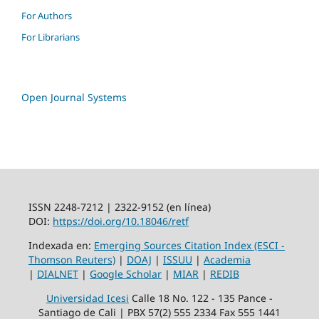
For Authors
For Librarians
Open Journal Systems
ISSN 2248-7212 | 2322-9152 (en línea)
DOI:
https://doi.org/10.18046/retf
Indexada en:
Emerging Sources Citation Index (ESCI -
Thomson Reuters)
|
DOAJ
|
ISSUU
|
Academia
|
DIALNET
|
Google Scholar
|
MIAR
|
REDIB
Universidad Icesi
Calle 18 No. 122 - 135 Pance -
Santiago de Cali | PBX 57(2) 555 2334 Fax 555 1441