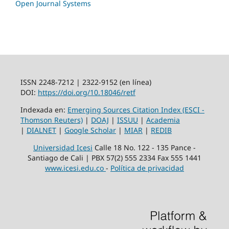
Open Journal Systems
ISSN 2248-7212 | 2322-9152 (en línea)
DOI:
https://doi.org/10.18046/retf
Indexada en:
Emerging Sources Citation Index (ESCI -
Thomson Reuters)
|
DOAJ
|
ISSUU
|
Academia
|
DIALNET
|
Google Scholar
|
MIAR
|
REDIB
Universidad Icesi
Calle 18 No. 122 - 135 Pance -
Santiago de Cali | PBX 57(2) 555 2334 Fax 555 1441
www.icesi.edu.co
-
Política de privacidad