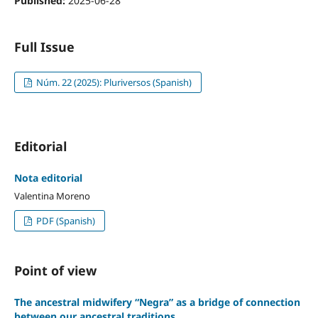
Published:
2025-06-28
Full Issue
Núm. 22 (2025): Pluriversos (Spanish)
Editorial
Nota editorial
Valentina Moreno
PDF (Spanish)
Point of view
The ancestral midwifery “Negra” as a bridge of connection
between our ancestral traditions.