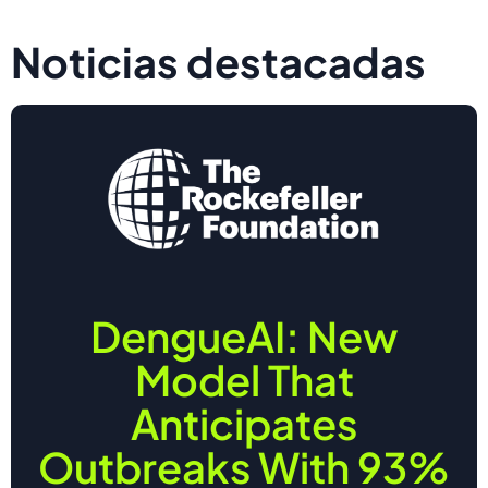
Noticias destacadas
DengueAI: New
Model That
Anticipates
Outbreaks With 93%