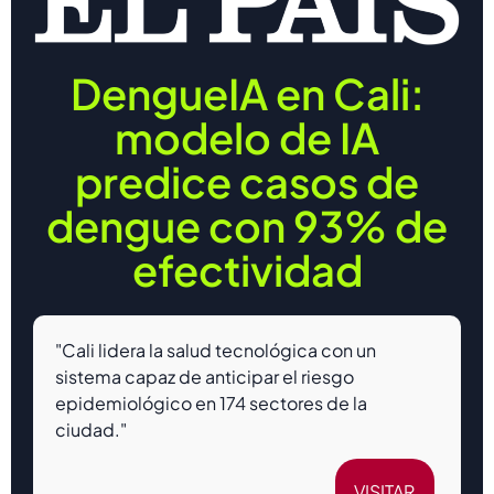
DengueIA en Cali:
modelo de IA
predice casos de
dengue con 93% de
efectividad
"Cali lidera la salud tecnológica con un
sistema capaz de anticipar el riesgo
epidemiológico en 174 sectores de la
ciudad."
VISITAR