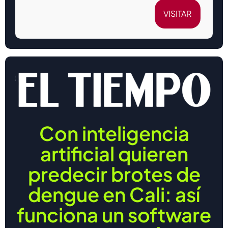
VISITAR
Con inteligencia
artificial quieren
predecir brotes de
dengue en Cali: así
funciona un software