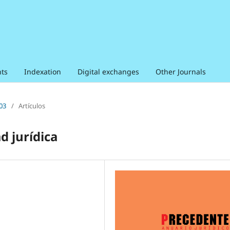
ts
Indexation
Digital exchanges
Other Journals
003
/
Artículos
d jurídica