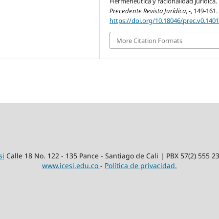
Hermenéutica y racionalidad jurídica.
Precedente Revista Jurídica
,
-
, 149-161.
https://doi.org/10.18046/prec.v0.140
More Citation Formats
si
Calle 18 No. 122 - 135 Pance - Santiago de Cali | PBX 57(2) 555 2
www.icesi.edu.co
-
Política de privacidad.