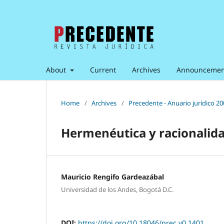
About
Current
Archives
Announcemen
Home
/
Archives
/
Precedente - Anuario jurídico 2
Hermenéutica y racionalida
Mauricio Rengifo Gardeazábal
Universidad de los Andes, Bogotá D.C.
DOI:
https://doi.org/10.18046/prec.v0.1401