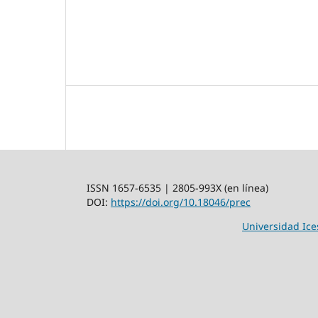
ISSN 1657-6535 | 2805-993X (en línea)
DOI:
https://doi.org/10.18046/prec
Universidad Ice