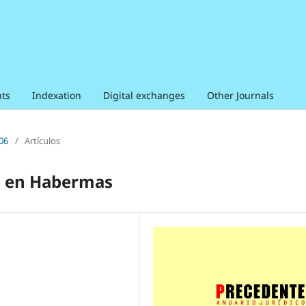
ts
Indexation
Digital exchanges
Other Journals
006
/
Artículos
ho en Habermas