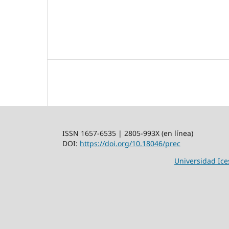
ISSN 1657-6535 | 2805-993X (en línea)
DOI:
https://doi.org/10.18046/prec
Universidad Ice