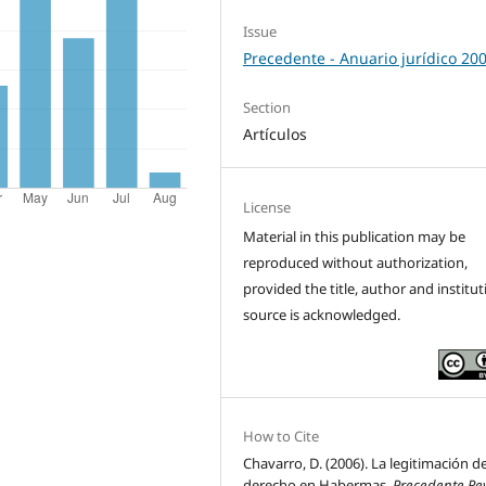
Issue
Precedente - Anuario jurídico 20
Section
Artículos
License
Material in this publication may be
reproduced without authorization,
provided the title, author and institut
source is acknowledged.
How to Cite
Chavarro, D. (2006). La legitimación de
derecho en Habermas.
Precedente Rev