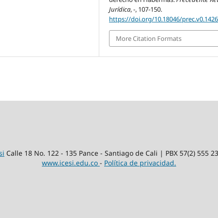
Jurídica
,
-
, 107-150.
https://doi.org/10.18046/prec.v0.142
More Citation Formats
si
Calle 18 No. 122 - 135 Pance - Santiago de Cali | PBX 57(2) 555 2
www.icesi.edu.co
-
Política de privacidad.