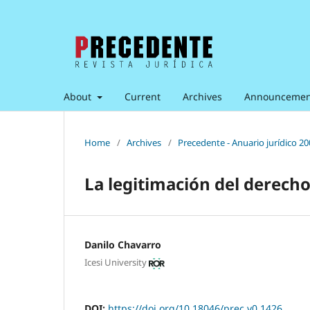
About
Current
Archives
Announcemen
Home
/
Archives
/
Precedente - Anuario jurídico 2
La legitimación del derec
Danilo Chavarro
Icesi University
DOI:
https://doi.org/10.18046/prec.v0.1426