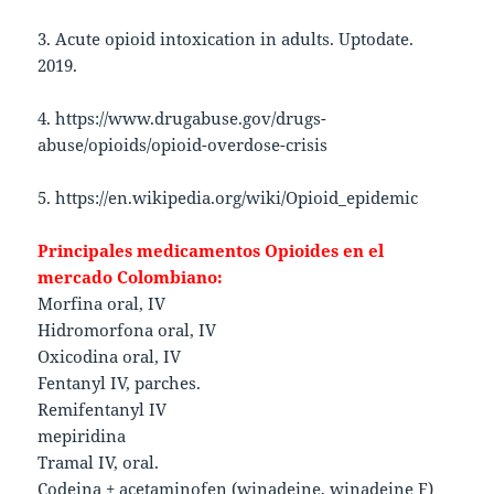
3. Acute opioid intoxication in adults. Uptodate.
2019.
4. https://www.drugabuse.gov/drugs-
abuse/opioids/opioid-overdose-crisis
5. https://en.wikipedia.org/wiki/Opioid_epidemic
Principales medicamentos Opioides en el
mercado Colombiano:
Morfina oral, IV
Hidromorfona oral, IV
Oxicodina oral, IV
Fentanyl IV, parches.
Remifentanyl IV
mepiridina
Tramal IV, oral.
Codeina + acetaminofen (winadeine, winadeine F)