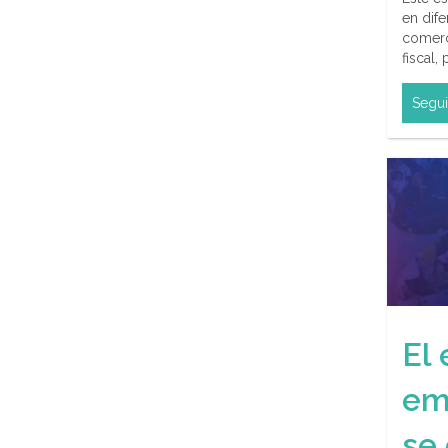
en dife
comerc
fiscal,
Segui
El
em
se