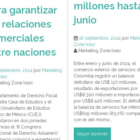
millones hast
a garantizar
junio
 relaciones
merciales
16 septiembre, 2024
por
Mark
Zone Icesi
tre naciones
Marketing Zone Icesi
Entre enero y junio de 2024, el
comercio exterior de servicios 
eptiembre, 2024
por
Marketing
Colombia registró un balance
cesi
deficitario de US$ 127 millones,
ting Zone Icesi
resultado de exportaciones por
US$8.300 millones e importaci
artamento de Derecho Fiscal
por US$8.426 millones. El défici
stra Casa de Estudios y el
la balanza de servicios fue inferi
Universitario de Estudios
US$619 millones (83,0%) comp
cos de México (CUEJ),
con el del mismo…
ollaron en dos jornadas
icas el ‘III Congreso
acional de Derecho Aduanero’.
Seguir leyendo
spacio convocó a expertas(os)