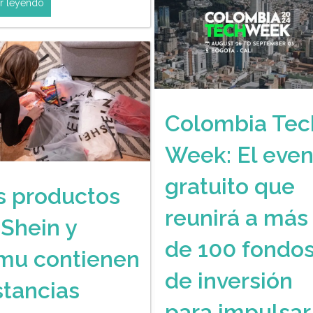
r leyendo
Colombia Tec
Week: El even
gratuito que
s productos
reunirá a más
 Shein y
de 100 fondo
mu contienen
de inversión
stancias
para impulsar