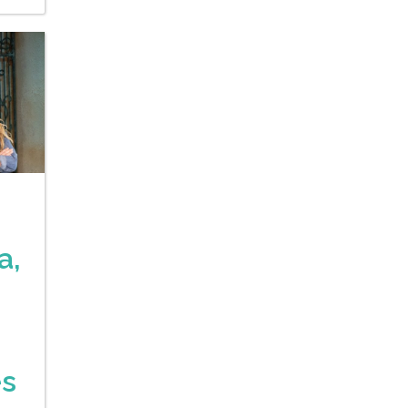
a,
es