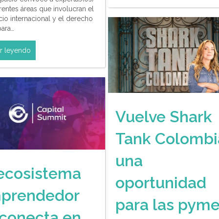
rentes áreas que involucran el
io internacional y el derecho
 para…
r leyendo
Vuelve Shark
Tank Colombi
una
 ecosistema
oportunidad
prendedor
para las pym
 conecta en