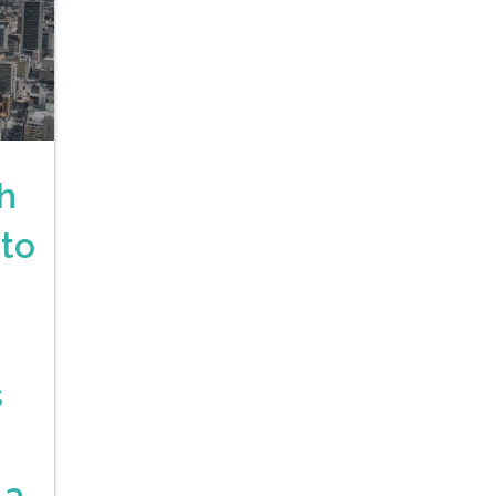
h
to
s
 a