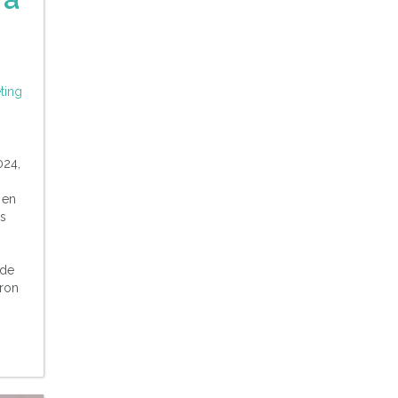
ting
024,
 en
es
 de
eron