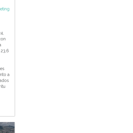
eting
4,
con
a
 23,6
res
nto a
ados
itu