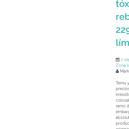
tó
re
229
lím
2 se
Zone I
Marke
Temu y
precios
irresis
colosa
ramo d
embarg
absolut
produc
origina