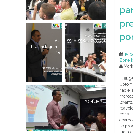
pa
pr
po
Asi
55481558_1174553519376072_256
fue...instagram-
18
15 o
Zone I
Marke
El aug
Colomb
nadie; 
mercad
Asi-fue-3
levant
reacci
consum
aparec
se prod
fuera d