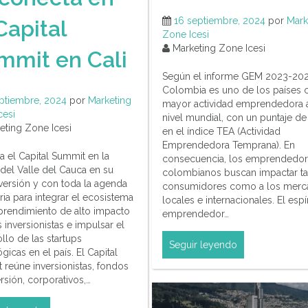
16 septiembre, 2024
por
Mark
Capital
Zone Icesi
Marketing Zone Icesi
mmit en Cali
Según el informe GEM 2023-202
Colombia es uno de los países 
ptiembre, 2024
por
Marketing
mayor actividad emprendedora 
cesi
nivel mundial, con un puntaje de
ting Zone Icesi
en el índice TEA (Actividad
Emprendedora Temprana). En
a el Capital Summit en la
consecuencia, los emprendedo
 del Valle del Cauca en su
colombianos buscan impactar ta
 versión y con toda la agenda
consumidores como a los merc
ia para integrar el ecosistema
locales e internacionales. El espír
rendimiento de alto impacto
emprendedor…
 inversionistas e impulsar el
llo de las startups
Seguir leyendo
gicas en el país. El Capital
 reúne inversionistas, fondos
rsión, corporativos,…