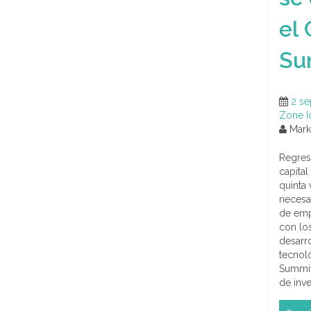
el 
Su
2 se
Zone I
Marke
Regres
capital
quinta
necesar
de emp
con los
desarro
tecnoló
Summit
de inve