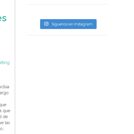
es
Síguenos en Instagram
eting
uctúa
largo
 que
a que
d de
ue las
to…