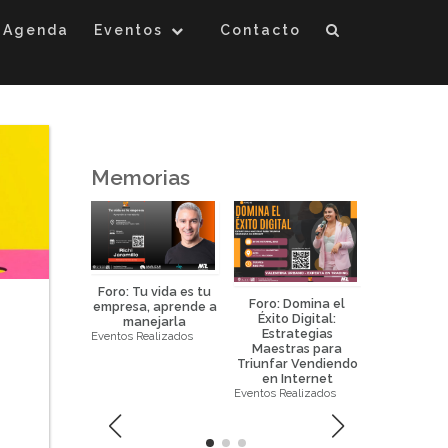
Agenda
Eventos
Contacto
Memorias
Foro: Tu vida es tu
Foro: Domina el
Foro: La 
empresa, aprende a
Éxito Digital:
Eficaz de 
manejarla
Estrategias
la Prop
Eventos Realizados
eurociencia
Maestras para
Horizo
icada al
Triunfar Vendiendo
Eventos Real
keting y
en Internet
ral science
Eventos Realizados
ealizados