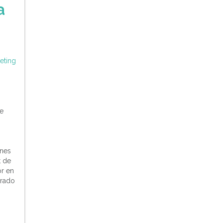
a
eting
de
ones
t de
or en
arado