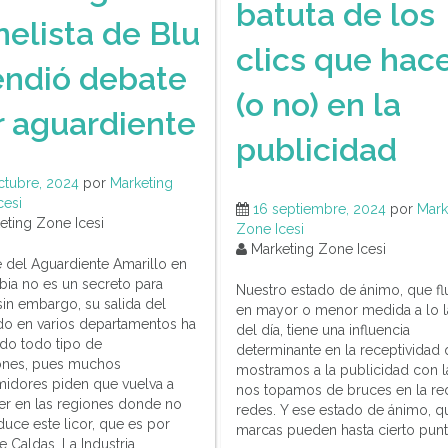
batuta de los
nelista de Blu
clics que hac
endió debate
(o no) en la
r aguardiente
666257766481920_n
publicidad
ctubre, 2024
por
Marketing
cesi
16 septiembre, 2024
por
Mark
ting Zone Icesi
Zone Icesi
Marketing Zone Icesi
e del Aguardiente Amarillo en
ia no es un secreto para
Nuestro estado de ánimo, que fl
sin embargo, su salida del
en mayor o menor medida a lo 
o en varios departamentos ha
del día, tiene una influencia
ado todo tipo de
determinante en la receptividad
ones, pues muchos
mostramos a la publicidad con l
idores piden que vuelva a
nos topamos de bruces en la re
er en las regiones donde no
redes. Y ese estado de ánimo, q
uce este licor, que es por
marcas pueden hasta cierto pun
e Caldas. La Industria…