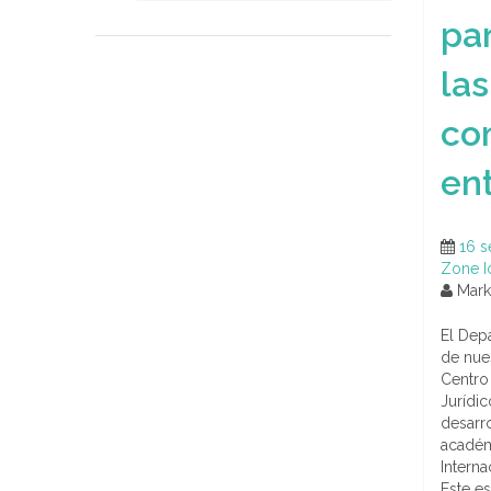
par
las
co
en
16 s
Zone I
Marke
El Dep
de nue
Centro 
Jurídi
desarr
académ
Intern
Este e