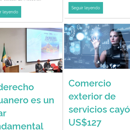
Seguir leyendo
r leyendo
Comercio
 derecho
exterior de
uanero es un
servicios cayó
ar
US$127
ndamental