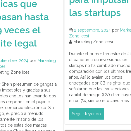
xicas que
las startups
basan hasta
 veces el
2 septiembre, 2024
por
Marke
Zone Icesi
ite legal
Marketing Zone Icesi
Durante el primer trimestre de 2
el panorama de inversiones en
ptiembre, 2024
por
Marketing
startups no ha cambiado mucho
cesi
comparación con los últimos tr
ting Zone Icesi
años. Así lo avalan los datos
entregados por CB Insights, que
 Shein presumen de gangas a
señalaron que las transacciones
 imbatibles y gracias a sus
capital de riesgo (CV) disminuy
tibles chollos han levando dos
en un 7%, siendo el octavo mes…
les emporios en el pujante
el comercio electrónico. Sin
o, el precio a menudo
Seguir leyendo
amente irrisorio de los
tos de estas dos marcas
rias de China tiene un reverso