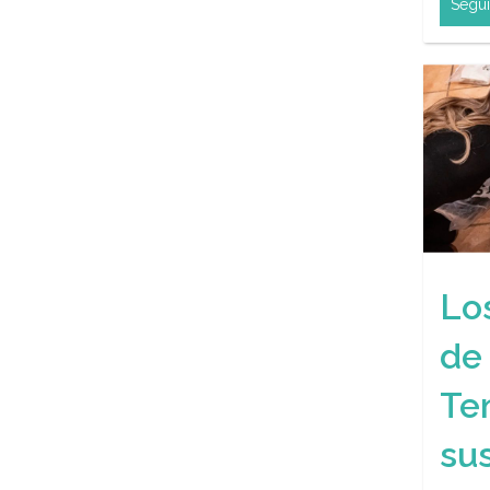
Segui
Lo
de
Te
su