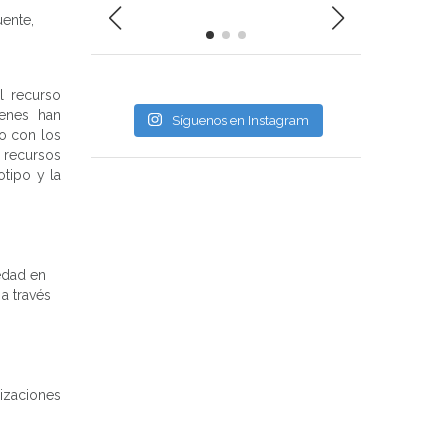
ente,
l recurso
ienes han
Síguenos en Instagram
o con los
n recursos
otipo y la
edad en
a través
izaciones