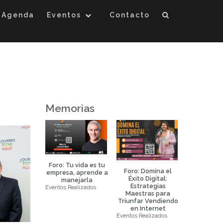
Agenda
Eventos
Contacto
Memorias
Foro: Tu vida es tu
Foro: Domina el
Foro: La 
empresa, aprende a
Éxito Digital:
Eficaz de 
manejarla
Estrategias
la Prop
Eventos Realizados
eurociencia
Maestras para
Horizo
icada al
Triunfar Vendiendo
Eventos Real
keting y
en Internet
ral science
Eventos Realizados
ealizados