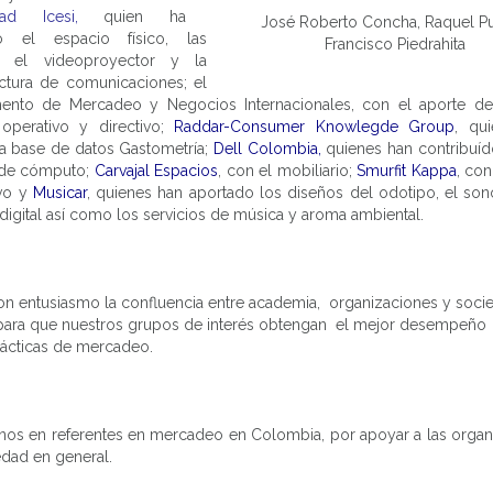
dad Icesi
,
quien ha
José Roberto Concha, Raquel Pu
to el espacio físico, las
Francisco Piedrahita
s, el videoproyector y la
uctura de comunicaciones; el
ento de Mercadeo y Negocios Internacionales, con el aporte de
perativo y directivo;
Raddar-Consumer Knowlegde Group
, qu
a base de datos Gastometría;
Dell Colombia
,
quienes han contribuíd
 de cómputo;
Carvajal Espacios
, con el mobiliario;
Smurfit Kappa
, co
vo y
Musicar
, quienes han aportado los diseños del odotipo, el son
 digital así como los servicios de música y aroma ambiental.
on entusiasmo la confluencia entre academia, organizaciones y soci
 para que nuestros grupos de interés obtengan el mejor desempeño 
rácticas de mercadeo.
rnos en referentes en mercadeo en Colombia, por apoyar a las organ
n
edad en general.