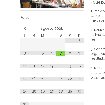
¿Qué b
1. Posici
como la U
Foros
mercadeo
agosto
2026
2. Reunir
su impac
L
M
M
J
V
S
D
real”
1
2
3. Genera
3
4
5
6
8
9
7
organiza
resultado
10
11
12
13
14
15
16
4. Manten
aliadas, 
organiza
17
18
19
20
21
22
23
24
25
26
27
28
29
30
31