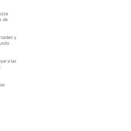
nozca
s de
ercadeo y
mundo
yar a las
s
sas