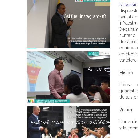
Universi
dispues
Asi fue...instagram-18
pantalla
infraestr
Departam
humano o
donado l
equipos
en efecti
cartelera
Asi-fue-3
Misión
Liderar c
general;
de sus p
Visión
Converti
55481558_1174553519376072_256666257766481920_
y la soci