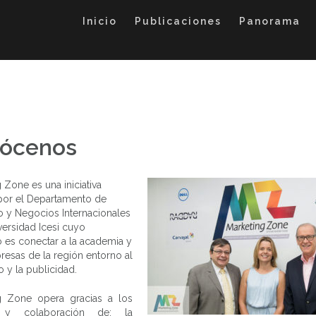
Inicio
Publicaciones
Panorama
ócenos
 Zone es una iniciativa
 por el Departamento de
n
 y Negocios Internacionales
versidad Icesi cuyo
Foro: Identidad
 es conectar a la academia y
Empresarial, El
resas de la región entorno al
branding define tu
futuro en los
 y la publicidad.
Foro: N
negocios
apl
Eventos Realizados
mar
g Zone opera gracias a los
behavio
 y colaboración de: la
Eventos R