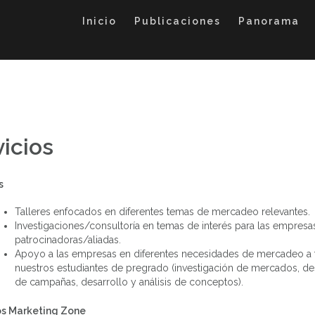
Inicio
Publicaciones
Panorama
icios
s
Talleres enfocados en diferentes temas de mercadeo relevantes.
Investigaciones/consultoría en temas de interés para las empresa
Foro: Identidad
patrocinadoras/aliadas.
Empresarial, El
Apoyo a las empresas en diferentes necesidades de mercadeo a 
branding define tu
futuro en los
nuestros estudiantes de pregrado (investigación de mercados, de
Foro: N
negocios
de campañas, desarrollo y análisis de conceptos).
apl
Eventos Realizados
mar
behavio
s Marketing Zone
Eventos R