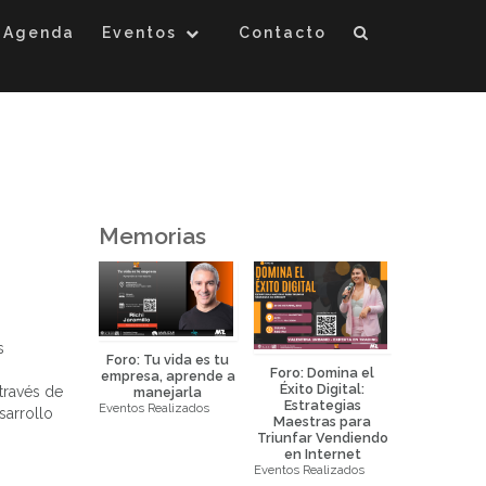
Agenda
Eventos
Contacto
Memorias
s
Foro: Tu vida es tu
Foro: Domina el
Foro: La 
empresa, aprende a
Éxito Digital:
Eficaz de 
través de
manejarla
Estrategias
la Prop
Eventos Realizados
sarrollo
eurociencia
Maestras para
Horizo
icada al
Triunfar Vendiendo
Eventos Real
keting y
en Internet
ral science
Eventos Realizados
ealizados