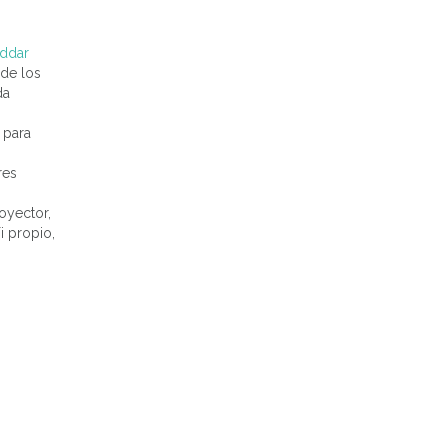
ddar
 de los
da
s para
res
oyector,
i propio,