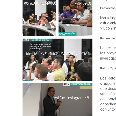
55481558_1174553519376072_256666257766481920_n
Asi-fue...5
Proyectos 
Marketi
estudiant
y Económ
Proyectos
Los estu
los proy
55485882_1174553612709396_6625895542742319104
investiga
Retos Ope
Los Ret
o alguna
que dese
solución
Asi fue...instagram-18
colaborat
departam
conjunto 