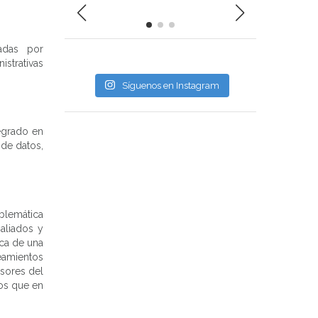
adas por
istrativas
Síguenos en Instagram
egrado en
de datos,
blemática
aliados y
ca de una
eamientos
esores del
os que en