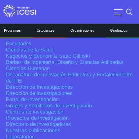
Dirección de Investigaciones
JAG (Jornada de Asuntos
Portal de investigación
Grupos y semilleros de investigación
Gerenciales)
Centros de investigación
Proyectos de investigación
Posted on mayo 13th, 2025
Directorio de investigadores
Programas
Estudiantes
Organizaciones
Graduados
Nuestras publicaciones
Facultades
Laboratorios
Ciencias de la Salud
Editorial
Negocios y Economía Isaac Gilinski
Contáctanos
Barberi de Ingeniería, Diseño y Ciencias Aplicadas
Solicitar información
Ciencias Humanas
Registra aquí tu PQRS
Decanatura de Innovación Educativa y Fortalecimiento
Colaboradores
del PEI
Servicios
Dirección de Investigaciones
Intranet
Dirección de investigaciones
Fondo de empleados
Portal de investigación
Profesores
Grupos y semilleros de investigación
Centros de investigación
Proyectos de investigación
Directorio de investigadores
Nuestras publicaciones
Laboratorios