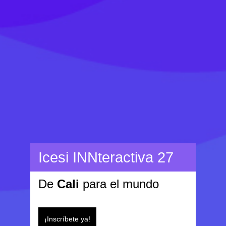
Icesi INNteractiva 27
De
Cali
para el mundo
¡Inscríbete ya!