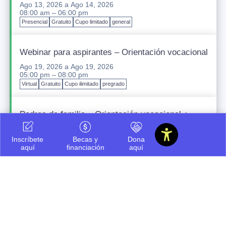
Ago 13, 2026
a
Ago 14, 2026
08:00 am – 06:00 pm
Presencial
Gratuito
Cupo limitado
general
Webinar para aspirantes – Orientación vocacional
Ago 19, 2026
a
Ago 19, 2026
05:00 pm – 08:00 pm
Virtual
Gratuito
Cupo ilimitado
pregrado
Padres de familia – Orientación vocacional +
financiación
Ago 20, 2026
a
Ago 20, 2026
Inscríbete
Becas y
Dona
05:00 pm – 08:00 pm
aquí
financiación
aquí
Presencial
Gratuito
Cupo ilimitado
pregrado
Icesi INNteractiva
Sep 12, 2026
a
Sep 12, 2026
07:30 am – 03:00 pm
Presencial
Gratuito
Cupo ilimitado
pregrado