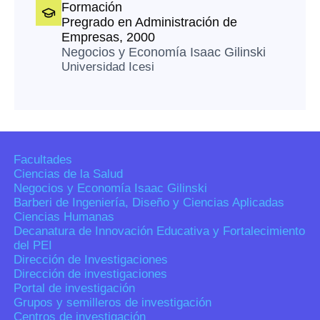
Formación
Pregrado en Administración de
Empresas, 2000
Negocios y Economía Isaac Gilinski
Universidad Icesi
Facultades
Ciencias de la Salud
Negocios y Economía Isaac Gilinski
Barberi de Ingeniería, Diseño y Ciencias Aplicadas
Ciencias Humanas
Decanatura de Innovación Educativa y Fortalecimiento
del PEI
Dirección de Investigaciones
Dirección de investigaciones
Portal de investigación
Grupos y semilleros de investigación
Centros de investigación