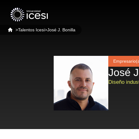
>
Talentos Icesi
>
José J. Bonilla
Empresario(
José J
Diseño indust