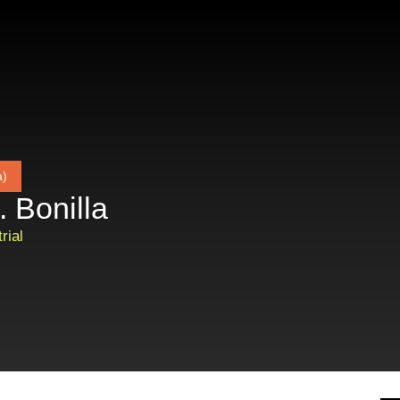
a)
. Bonilla
rial