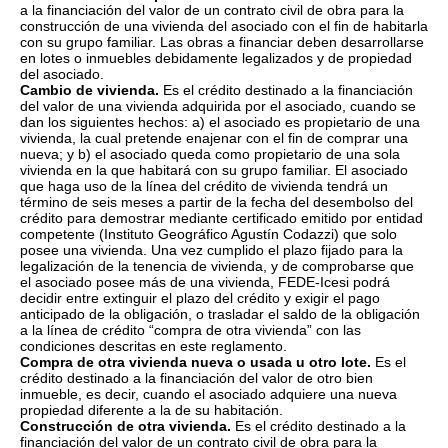
a la financiación del valor de un contrato civil de obra para la
construcción de una vivienda del asociado con el fin de habitarla
con su grupo familiar. Las obras a financiar deben desarrollarse
en lotes o inmuebles debidamente legalizados y de propiedad
del asociado.
Cambio de vivienda.
Es el crédito destinado a la financiación
del valor de una vivienda adquirida por el asociado, cuando se
dan los siguientes hechos: a) el asociado es propietario de una
vivienda, la cual pretende enajenar con el fin de comprar una
nueva; y b) el asociado queda como propietario de una sola
vivienda en la que habitará con su grupo familiar. El asociado
que haga uso de la línea del crédito de vivienda tendrá un
término de seis meses a partir de la fecha del desembolso del
crédito para demostrar mediante certificado emitido por entidad
competente (Instituto Geográfico Agustín Codazzi) que solo
posee una vivienda. Una vez cumplido el plazo fijado para la
legalización de la tenencia de vivienda, y de comprobarse que
el asociado posee más de una vivienda, FEDE-Icesi podrá
decidir entre extinguir el plazo del crédito y exigir el pago
anticipado de la obligación, o trasladar el saldo de la obligación
a la línea de crédito “compra de otra vivienda” con las
condiciones descritas en este reglamento.
Compra de otra vivienda nueva o usada u otro lote.
Es el
crédito destinado a la financiación del valor de otro bien
inmueble, es decir, cuando el asociado adquiere una nueva
propiedad diferente a la de su habitación.
Construcción de otra vivienda.
Es el crédito destinado a la
financiación del valor de un contrato civil de obra para la