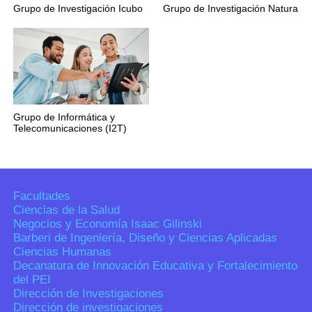
Grupo de Investigación Icubo
Grupo de Investigación Natura
Grupo de Informática y
Telecomunicaciones (I2T)
Facultades
Ciencias de la Salud
Negocios y Economía Isaac Gilinski
Barberi de Ingeniería, Diseño y Ciencias Aplicadas
Ciencias Humanas
Decanatura de Innovación Educativa y Fortalecimiento
del PEI
Dirección de Investigaciones
Dirección de investigaciones