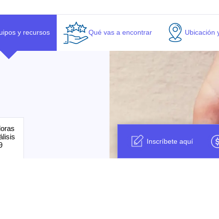
uipos y recursos
Qué vas a encontrar
Ubicación 
doras
lisis
Inscríbete aquí
9
la de
ra 16
lero