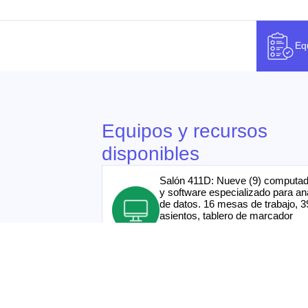
Eq
Equipos y recursos
disponibles
Salón 411D: Nueve (9) computa
y software especializado para aná
de datos. 16 mesas de trabajo, 3
asientos, tablero de marcador
borrable y video-beam con pantal
proyección.
Sala de consultas: Capacidad pa
personas, cuatro mesas y un tab
borrable, donde puedes realizar