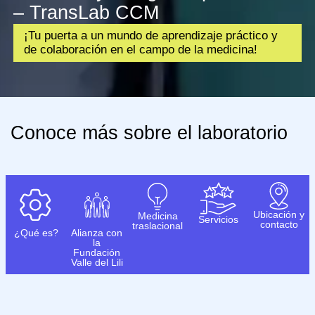
– TransLab CCM
¡Tu puerta a un mundo de aprendizaje práctico y
de colaboración en el campo de la medicina!
Conoce más sobre el laboratorio
Ubicación y
Medicina
Servicios
contacto
traslacional
¿Qué es?
Alianza con
la
Fundación
Valle del Lili