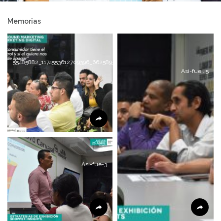
Memorias
55485882_1174553612709396_6625895542742319104_n
Asi-fue...5
Asi-fue-3