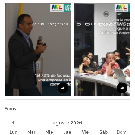
Asi fue...instagram-18
55481558_1174553519376072_2566
Foros
agosto
2026
Lun
Mar
Mié
Jue
Vie
Sáb
Dom