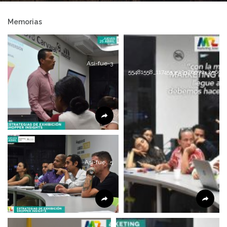
Memorias
Asi-fue-3
55481558_1174553519376072_2566
Asi-fue...5