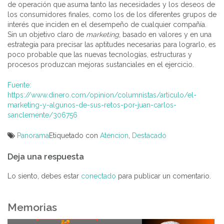
de operación que asuma tanto las necesidades y los deseos de
los consumidores finales, como los de los diferentes grupos de
interés que inciden en el desempeño de cualquier compañía.
Sin un objetivo claro de
marketing
, basado en valores y en una
estrategia para precisar las aptitudes necesarias para lograrlo, es
poco probable que las nuevas tecnologías, estructuras y
procesos produzcan mejoras sustanciales en el ejercicio.
Fuente:
https://www.dinero.com/opinion/columnistas/articulo/el-
marketing-y-algunos-de-sus-retos-por-juan-carlos-
sanclemente/306756
Panorama
Etiquetado con
Atencion
,
Destacado
Navegación
Deja una respuesta
de
entradas
Lo siento, debes estar
conectado
para publicar un comentario.
Memorias