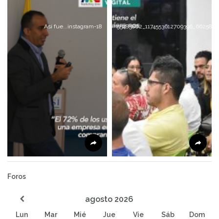
Asi fue...instagram-18
55485882_1174553612709396_6625895
Foros
agosto
2026
Lun
Mar
Mié
Jue
Vie
Sáb
Dom