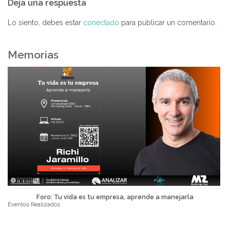
Deja una respuesta
de
entradas
Lo siento, debes estar
conectado
para publicar un comentario.
Memorias
Foro: Tu vida es tu empresa, aprende a manejarla
Eventos Realizados