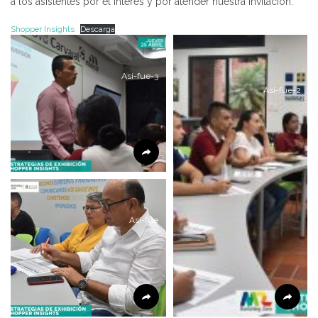
a los asistentes por el interés y por atender nuestra invitación.
Shopper Insights
Descarga
Asi-fue-3
Asi-fue-2
Asi-fue