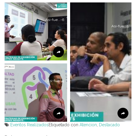
Asi-fue...-6
Asi-fue...5
Asi-fue...4
Eventos Realizados
Etiquetado con
Atencion
,
Destacado
Navegación