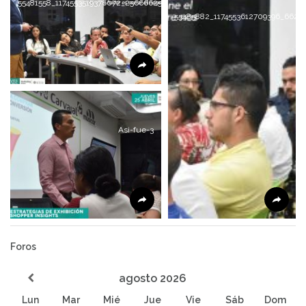
55481558_1174553519376072_256666257766481920_n
55485882_1174553612709396_6625
Asi-fue-3
Foros
agosto
2026
Lun
Mar
Mié
Jue
Vie
Sáb
Dom