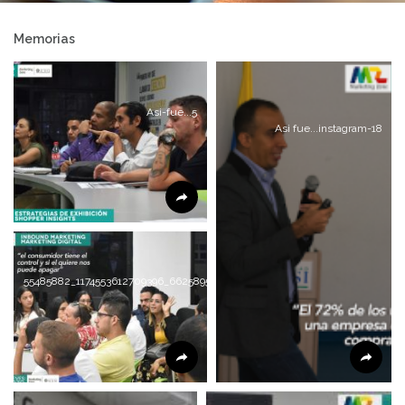
Memorias
Asi-fue...5
Asi fue...instagram-18
55485882_1174553612709396_6625895542742319104_n