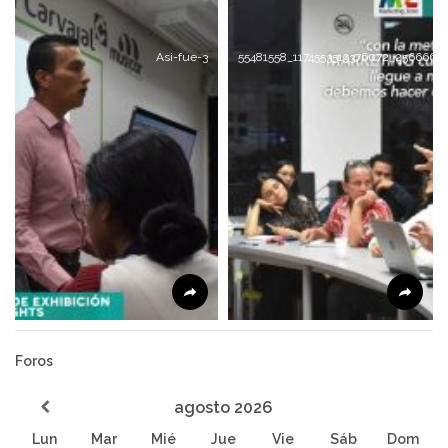
Asi-fue-3
55481558_1174553519376072_2566662
Foros
agosto
2026
Lun
Mar
Mié
Jue
Vie
Sáb
Dom