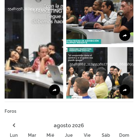
Asi-fue...5
55481558_1174553519376072_256666257766481920_n
55485882_1174553612709396_662589554
Foros
agosto
2026
Lun
Mar
Mié
Jue
Vie
Sáb
Dom