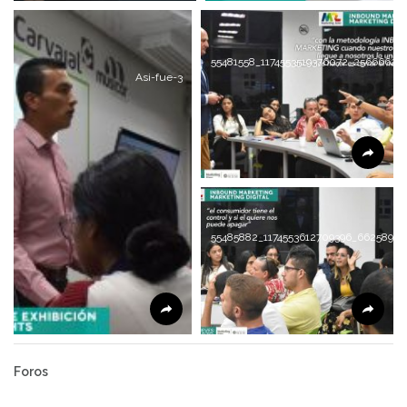
55481558_1174553519376072_25666625
Asi-fue-3
55485882_1174553612709396_66258955
Foros