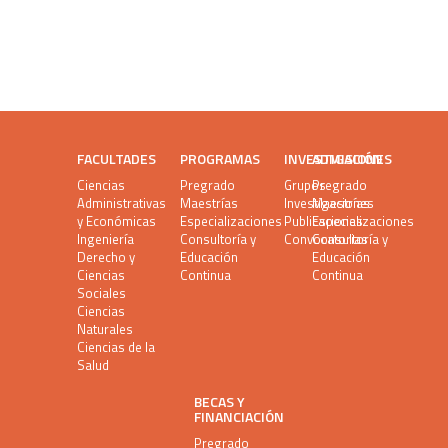
FACULTADES
PROGRAMAS
INVESTIGACIÓN
ADMISIONES
Ciencias
Pregrado
Grupos
Pregrado
Administrativas
Maestrías
Investigaciones
Maestrías
y Económicas
Especializaciones
Publicaciones
Especializaciones
Ingeniería
Consultoría y
Convocatorias
Consultoría y
Derecho y
Educación
Educación
Ciencias
Continua
Continua
Sociales
Ciencias
Naturales
Ciencias de la
Salud
BECAS Y
FINANCIACIÓN
Pregrado