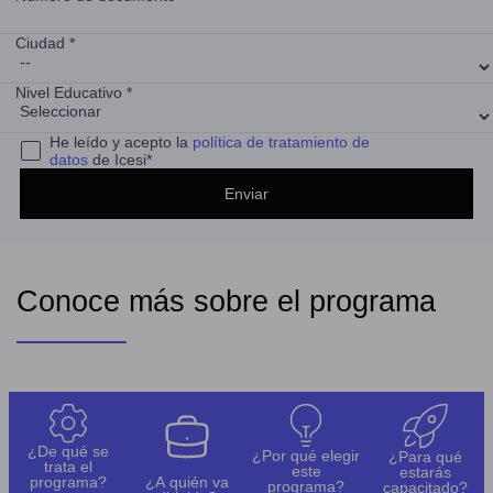
Ciudad *
Nivel Educativo *
He leído y acepto la
política de tratamiento de
datos
de Icesi*
Conoce más sobre el programa
¿De qué se
¿Por qué elegir
¿Para qué
trata el
este
estarás
programa?
¿A quién va
programa?
capacitado?