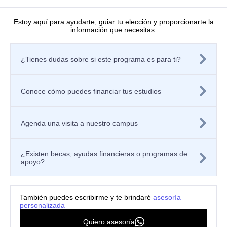
Directorio de investigadores
Nuestras publicaciones
Laboratorios
Estoy aquí para ayudarte, guiar tu elección y proporcionarte la
información que necesitas.
Editorial
Políticas
Tratamiento de datos personales
¿Tienes dudas sobre si este programa es para ti?
Política de privacidad de los sitios web
Aviso de privacidad
Mecanismos o canales de atención
Política de Seguridad de la Información
Conoce cómo puedes financiar tus estudios
Contáctanos
Solicitar información
Registra tu PQRSF
Agenda una visita a nuestro campus
Universidad Icesi, Calle 18 No. 122-135
Pance, Cali – Colombia
Teléfono: +57 (602) 555 2334
¿Existen becas, ayudas financieras o programas de
Celular: +57 300 910 8606
apoyo?
ventanillaunicaicesi@icesi.edu.co
También puedes escribirme y te brindaré
asesoría
personalizada
24 horas
Quiero asesoría