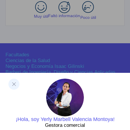
Faltó información
Muy útil
Poco útil
Facultades
Ciencias de la Salud
Negocios y Economía Isaac Gilinski
Barberi de Ingeniería, Diseño y Ciencias Aplicadas
Ciencias Humanas
Decanatura de Innovación Educativa y Fortalecimiento
del PEI
Dirección de Investigaciones
Dirección de investigaciones
Portal de investigación
Grupos y semilleros de investigación
Centros de investigación
¡Hola, soy Yerly Marbell Valencia Montoya!
Proyectos de investigación
Gestora comercial