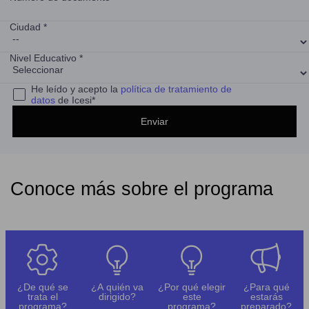
Ciudad *
Nivel Educativo *
He leído y acepto la
política de tratamiento de
datos
de Icesi*
Conoce más sobre el programa
¿De qué se
¿A quién va
¿Por qué elegir
¿Para qué
trata el
dirigido?
este
estarás
programa?
programa?
preparado?