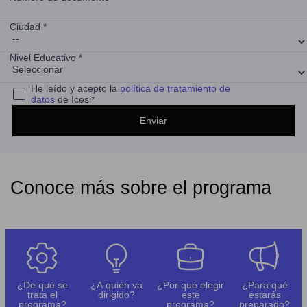
Ciudad *
Nivel Educativo *
He leído y acepto la
política de tratamiento de
datos
de Icesi*
Conoce más sobre el programa
¿De qué se
¿A quién va
¿Por qué elegir
¿Para qué
trata el
dirigido?
este
estarás
programa?
programa?
preparado?