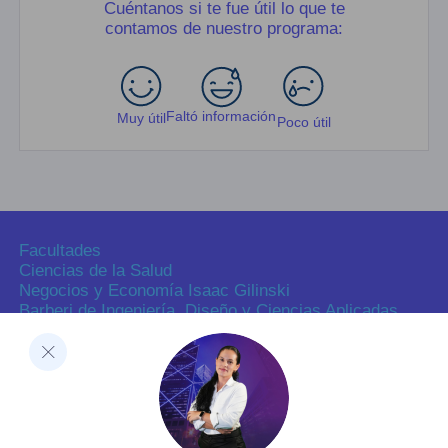
Cuéntanos si te fue útil lo que te
contamos de nuestro programa:
Faltó información
Muy útil
Poco útil
Facultades
Ciencias de la Salud
Negocios y Economía Isaac Gilinski
Barberi de Ingeniería, Diseño y Ciencias Aplicadas
Ciencias Humanas
Decanatura de Innovación Educativa y Fortalecimiento
del PEI
Dirección de Investigaciones
Dirección de investigaciones
Portal de investigación