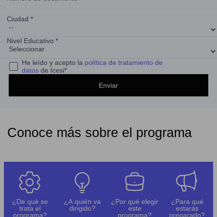
Ciudad *
Nivel Educativo *
He leído y acepto la
política de tratamiento de
datos
de Icesi*
Conoce más sobre el programa
¿De qué se
¿A quién va
¿Por qué elegir
¿Para qué
trata el
dirigido?
este
estarás
programa?
programa?
preparado?