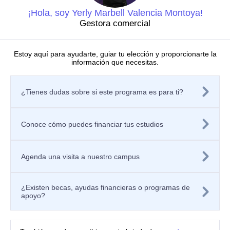
Grupos y semilleros de investigación
Centros de investigación
¡Hola, soy Yerly Marbell Valencia Montoya!
Proyectos de investigación
Gestora comercial
Directorio de investigadores
Nuestras publicaciones
Laboratorios
Estoy aquí para ayudarte, guiar tu elección y proporcionarte la
información que necesitas.
Editorial
Políticas
Tratamiento de datos personales
¿Tienes dudas sobre si este programa es para ti?
Política de privacidad de los sitios web
Aviso de privacidad
Mecanismos o canales de atención
Política de Seguridad de la Información
Conoce cómo puedes financiar tus estudios
Contáctanos
Solicitar información
Registra tu PQRSF
Agenda una visita a nuestro campus
Universidad Icesi, Calle 18 No. 122-135
Pance, Cali – Colombia
Teléfono: +57 (602) 555 2334
¿Existen becas, ayudas financieras o programas de
Celular: +57 300 910 8606
apoyo?
ventanillaunicaicesi@icesi.edu.co