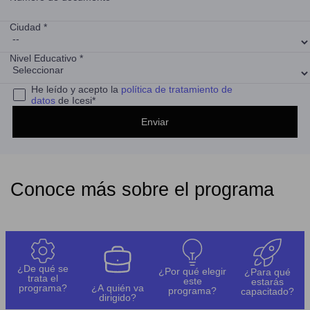
Ciudad *
Nivel Educativo *
He leído y acepto la
política de tratamiento de
datos
de Icesi*
Conoce más sobre el programa
¿De qué se
¿Por qué elegir
¿Para qué
trata el
este
estarás
programa?
¿A quién va
programa?
capacitado?
dirigido?