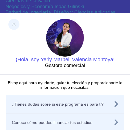
Ciencias de la Salud
Negocios y Economía Isaac Gilinski
Barberi de Ingeniería, Diseño y Ciencias Aplicadas
Ciencias Humanas
Decanatura de Innovación Educativa y Fortalecimiento
del PEI
Dirección de Investigaciones
Dirección de investigaciones
Portal de investigación
Grupos y semilleros de investigación
Centros de investigación
¡Hola, soy Yerly Marbell Valencia Montoya!
Proyectos de investigación
Gestora comercial
Directorio de investigadores
Nuestras publicaciones
Laboratorios
Estoy aquí para ayudarte, guiar tu elección y proporcionarte la
información que necesitas.
Editorial
Políticas
Tratamiento de datos personales
¿Tienes dudas sobre si este programa es para ti?
Política de privacidad de los sitios web
Aviso de privacidad
Mecanismos o canales de atención
Política de Seguridad de la Información
Conoce cómo puedes financiar tus estudios
Contáctanos