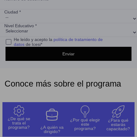
Ciudad *
Nivel Educativo *
He leído y acepto la
política de tratamiento de
datos
de Icesi*
Conoce más sobre el programa
¿De qué se
¿Por qué elegir
¿Para qué
trata el
este
estarás
programa?
¿A quién va
programa?
capacitado?
dirigido?