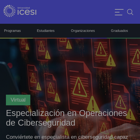
Programas
Estudiantes
Organizaciones
Graduados
Virtual
Especialización en Operaciones
de Ciberseguridad
Conviértete en especialista en ciberseguridad capaz