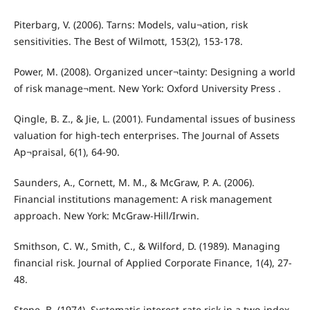
Piterbarg, V. (2006). Tarns: Models, valu¬ation, risk
sensitivities. The Best of Wilmott, 153(2), 153-178.
Power, M. (2008). Organized uncer¬tainty: Designing a world
of risk manage¬ment. New York: Oxford University Press .
Qingle, B. Z., & Jie, L. (2001). Fundamental issues of business
valuation for high-tech enterprises. The Journal of Assets
Ap¬praisal, 6(1), 64-90.
Saunders, A., Cornett, M. M., & McGraw, P. A. (2006).
Financial institutions management: A risk management
approach. New York: McGraw-Hill/Irwin.
Smithson, C. W., Smith, C., & Wilford, D. (1989). Managing
financial risk. Journal of Applied Corporate Finance, 1(4), 27-
48.
Stone, B. (1974). Systematic interest-rate risk in a two-index