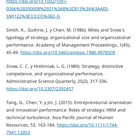
https://doi.org/10.1002/1097-
0266%28200008%2921%3A8%3C813%3A%3AAID-
SMJ122%3E3.0.CO%3B2-G
Smith, K., Guthrie, J. y Chen, M. (1986). Miles and Snow's
typology of strategy, organizational size and organizational
performance. Academy of Management Proceedings, 1(45),
45-49.
https://doi.org/10.5465/ambpp.1986.4978509
Snow, C. C. y Hrebiniak, L. G. (1980). Strategy, distinctive
competence, and organizational performance.
Administrative Science Quarterly, 25(2), 317-336.
https://doi.org/10.2307/2392457
Tang, G., Chen, Y. y Jin, J. (2015). Entrepreneurial orientation
and innovation performance: Roles of strategic HRM and
technical turbulence. Asia Pacific Journal of Human
Resources, 53, 163-184.
https://doi.org/10.1111/1744-
7941.12053