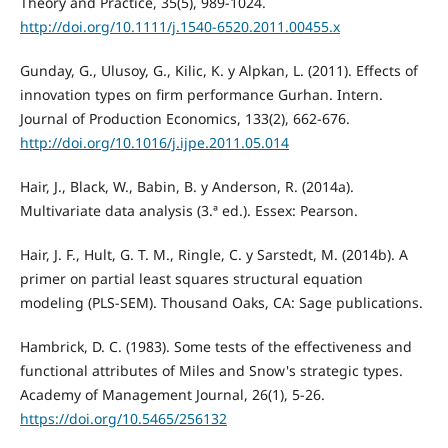
Theory and Practice, 35(5), 989-1024.
http://doi.org/10.1111/j.1540-6520.2011.00455.x
Gunday, G., Ulusoy, G., Kilic, K. y Alpkan, L. (2011). Effects of
innovation types on firm performance Gurhan. Intern.
Journal of Production Economics, 133(2), 662-676.
http://doi.org/10.1016/j.ijpe.2011.05.014
Hair, J., Black, W., Babin, B. y Anderson, R. (2014a).
Multivariate data analysis (3.ª ed.). Essex: Pearson.
Hair, J. F., Hult, G. T. M., Ringle, C. y Sarstedt, M. (2014b). A
primer on partial least squares structural equation
modeling (PLS-SEM). Thousand Oaks, CA: Sage publications.
Hambrick, D. C. (1983). Some tests of the effectiveness and
functional attributes of Miles and Snow's strategic types.
Academy of Management Journal, 26(1), 5-26.
https://doi.org/10.5465/256132