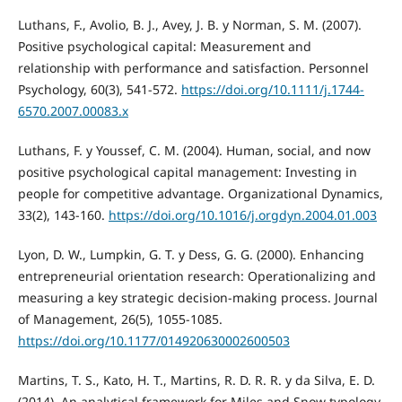
Luthans, F., Avolio, B. J., Avey, J. B. y Norman, S. M. (2007).
Positive psychological capital: Measurement and
relationship with performance and satisfaction. Personnel
Psychology, 60(3), 541-572.
https://doi.org/10.1111/j.1744-
6570.2007.00083.x
Luthans, F. y Youssef, C. M. (2004). Human, social, and now
positive psychological capital management: Investing in
people for competitive advantage. Organizational Dynamics,
33(2), 143-160.
https://doi.org/10.1016/j.orgdyn.2004.01.003
Lyon, D. W., Lumpkin, G. T. y Dess, G. G. (2000). Enhancing
entrepreneurial orientation research: Operationalizing and
measuring a key strategic decision-making process. Journal
of Management, 26(5), 1055-1085.
https://doi.org/10.1177/014920630002600503
Martins, T. S., Kato, H. T., Martins, R. D. R. R. y da Silva, E. D.
(2014). An analytical framework for Miles and Snow typology