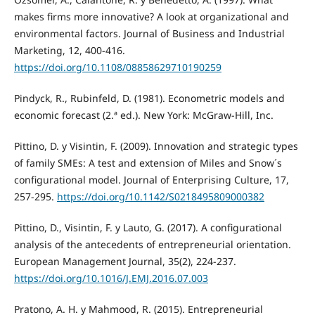
makes firms more innovative? A look at organizational and
environmental factors. Journal of Business and Industrial
Marketing, 12, 400-416.
https://doi.org/10.1108/08858629710190259
Pindyck, R., Rubinfeld, D. (1981). Econometric models and
economic forecast (2.ª ed.). New York: McGraw-Hill, Inc.
Pittino, D. y Visintin, F. (2009). Innovation and strategic types
of family SMEs: A test and extension of Miles and Snow´s
configurational model. Journal of Enterprising Culture, 17,
257-295.
https://doi.org/10.1142/S0218495809000382
Pittino, D., Visintin, F. y Lauto, G. (2017). A configurational
analysis of the antecedents of entrepreneurial orientation.
European Management Journal, 35(2), 224-237.
https://doi.org/10.1016/J.EMJ.2016.07.003
Pratono, A. H. y Mahmood, R. (2015). Entrepreneurial