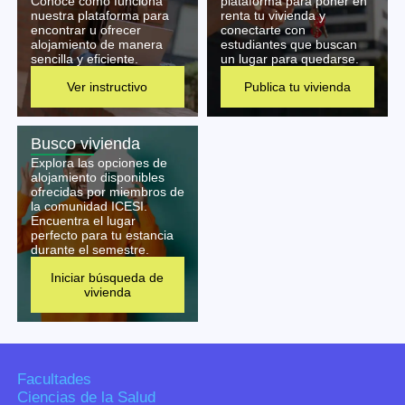
Conoce cómo funciona
plataforma para poner en
nuestra plataforma para
renta tu vivienda y
encontrar u ofrecer
conectarte con
alojamiento de manera
estudiantes que buscan
sencilla y eficiente.
un lugar para quedarse.
Ver instructivo
Publica tu vivienda
Busco vivienda
Explora las opciones de
alojamiento disponibles
ofrecidas por miembros de
la comunidad ICESI.
Encuentra el lugar
perfecto para tu estancia
durante el semestre.
Iniciar búsqueda de
vivienda
Facultades
Ciencias de la Salud