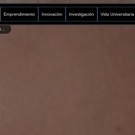
Emprendimiento
Innovación
Investigación
Vida Universitaria
Icesi será la sede para la última audiencia pública del Proyecto de Ley 372 sobre seguridad farmacéutica para el país