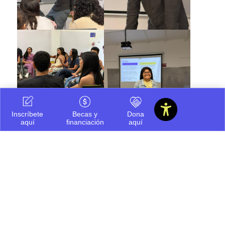
Inscríbete
Becas y
Dona
aquí
financiación
aquí