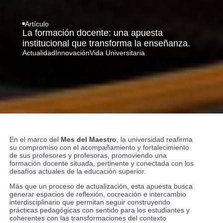
Artículo
La formación docente: una apuesta
institucional que transforma la enseñanza.
Actualidad
Innovación
Vida Universitaria
En el marco del
Mes del Maestro
, la universidad reafirma
su compromiso con el acompañamiento y fortalecimiento
de sus profesores y profesoras, promoviendo una
formación docente situada, pertinente y conectada con los
desafíos actuales de la educación superior.
Más que un proceso de actualización, esta apuesta busca
generar espacios de reflexión, cocreación e intercambio
interdisciplinario que permitan seguir construyendo
prácticas pedagógicas con sentido para los estudiantes y
coherentes con las transformaciones del contexto