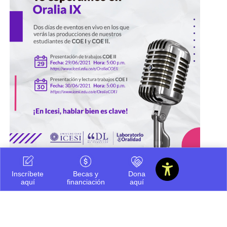
Inscríbete
Becas y
Dona
aquí
financiación
aquí
Compartir