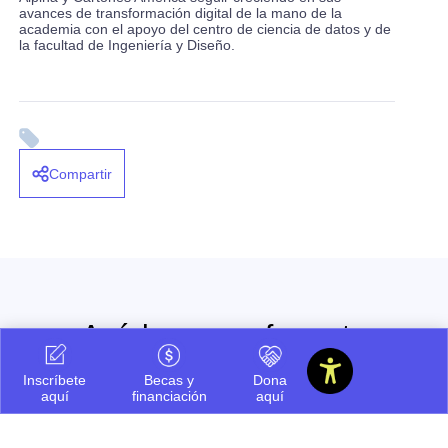
avances de transformación digital de la mano de la
academia con el apoyo del centro de ciencia de datos y de
la facultad de Ingeniería y Diseño.
Compartir
Ayúdanos a ofrecerte
siempre la mejor información.
Inscríbete
Becas y
Dona
aquí
financiación
aquí
Cuéntanos que te pareció este