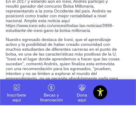
En el 2017 y estando aún en Icesi, Andrés participó y
resultó ganador del concurso Bolsa Millonaria,
representando a la zona Occidente del país. Andrés se
posicionó como trader con mejor rentabilidad a nivel
nacional. Amplie esta noticia aquí
https://www.icesi.edu.co/unicesi/todas-las-noticias/3998-
estudiante-de-icesi-gano-la-bolsa-millonaria
Nuestro egresado destaca de Icesi, que el aprendizaje
activo y la posibilidad de haber creado comunidad con
muchos estudiantes de diferentes carreras en el punto de
bolsa, es una de las características más positivas de la U,
“Icesi es el lugar donde aprendemos a hacer que las cosas
sucedan”, comentó Andrés, quien finaliza esta entrevista
con una recomendación para los egresados, “prueben,
intenten y no se limiten a explorar el mundo del
emprendimiento, no se necesita absolutamente nada para
empezar, solo las ganas”.
Inscríbete
Becas y
Dona
aquí
financiación
aquí
Vida Universitaria
Compartir