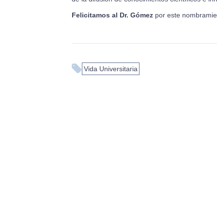
Felicitamos al Dr. Gómez
por este nombramiento
Vida Universitaria
Ayúdanos a
ofrecerte
siempre la 