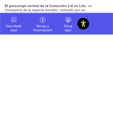
El personaje central de la
Colección Lili es Lilo
, un
chimpancé de la especie bonobo, conocido por su
capacidad de expresar bondad y empatía. Lilo acompaña
a los niños y niñas en sus actividades de aprendizaje,
creando un ambiente divertido y motivador.
Inscríbete
Becas y
Dona
Las guías están disponibles de forma gratuita en la página
aquí
financiación
aquí
web de la Fundación Valle del
Lili:
https://valledellili.org/coleccionlili
Compartir