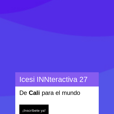
Icesi INNteractiva 27
De
Cali
para el mundo
¡Inscríbete ya!