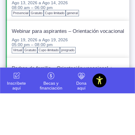
Ago 13, 2026
a
Ago 14, 2026
08:00 am – 06:00 pm
Presencial
Gratuito
Cupo limitado
general
Webinar para aspirantes – Orientación vocacional
Ago 19, 2026
a
Ago 19, 2026
05:00 pm – 08:00 pm
Virtual
Gratuito
Cupo ilimitado
pregrado
Padres de familia – Orientación vocacional +
financiación
Ago 20, 2026
a
Ago 20, 2026
Inscríbete
Becas y
Dona
05:00 pm – 08:00 pm
aquí
financiación
aquí
Presencial
Gratuito
Cupo ilimitado
pregrado
Icesi INNteractiva
Sep 12, 2026
a
Sep 12, 2026
07:30 am – 03:00 pm
Presencial
Gratuito
Cupo ilimitado
pregrado