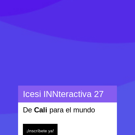
Icesi INNteractiva 27
De
Cali
para el mundo
¡Inscríbete ya!