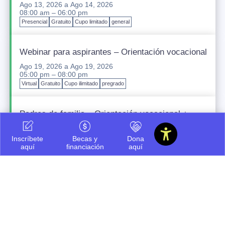
Ago 13, 2026
a
Ago 14, 2026
08:00 am – 06:00 pm
Presencial
Gratuito
Cupo limitado
general
Webinar para aspirantes – Orientación vocacional
Ago 19, 2026
a
Ago 19, 2026
05:00 pm – 08:00 pm
Virtual
Gratuito
Cupo ilimitado
pregrado
Padres de familia – Orientación vocacional +
financiación
Ago 20, 2026
a
Ago 20, 2026
Inscríbete
Becas y
Dona
05:00 pm – 08:00 pm
aquí
financiación
aquí
Presencial
Gratuito
Cupo ilimitado
pregrado
Icesi INNteractiva
Sep 12, 2026
a
Sep 12, 2026
07:30 am – 03:00 pm
Presencial
Gratuito
Cupo ilimitado
pregrado