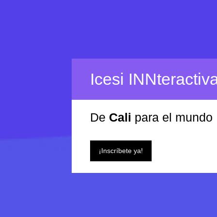
Icesi INNteractiv
De
Cali
para el mundo
¡Inscríbete ya!