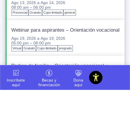
Ago 13, 2026
a
Ago 14, 2026
08:00 am – 06:00 pm
Presencial
Gratuito
Cupo limitado
general
Webinar para aspirantes – Orientación vocacional
Ago 19, 2026
a
Ago 19, 2026
05:00 pm – 08:00 pm
Virtual
Gratuito
Cupo ilimitado
pregrado
Padres de familia – Orientación vocacional +
financiación
Ago 20, 2026
a
Ago 20, 2026
Inscríbete
Becas y
Dona
05:00 pm – 08:00 pm
aquí
financiación
aquí
Presencial
Gratuito
Cupo ilimitado
pregrado
Icesi INNteractiva
Sep 12, 2026
a
Sep 12, 2026
07:30 am – 03:00 pm
Presencial
Gratuito
Cupo ilimitado
pregrado