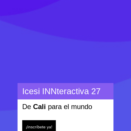
Icesi INNteractiva 27
De
Cali
para el mundo
¡Inscríbete ya!