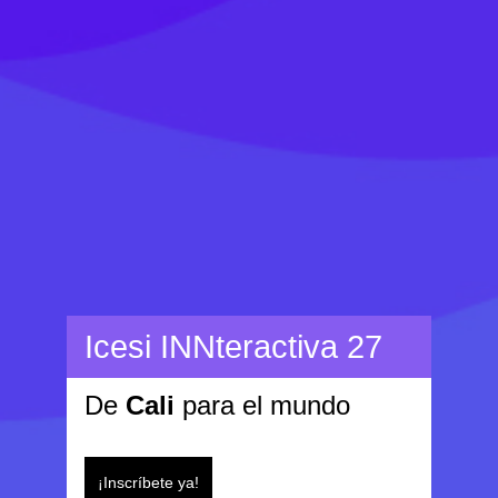
Icesi INNteractiva 27
De
Cali
para el mundo
¡Inscríbete ya!