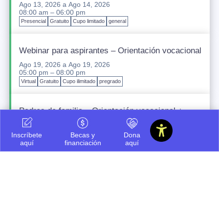
Ago 13, 2026
a
Ago 14, 2026
08:00 am – 06:00 pm
Presencial
Gratuito
Cupo limitado
general
Webinar para aspirantes – Orientación vocacional
Ago 19, 2026
a
Ago 19, 2026
05:00 pm – 08:00 pm
Virtual
Gratuito
Cupo ilimitado
pregrado
Padres de familia – Orientación vocacional +
financiación
Ago 20, 2026
a
Ago 20, 2026
Inscríbete
Becas y
Dona
05:00 pm – 08:00 pm
aquí
financiación
aquí
Presencial
Gratuito
Cupo ilimitado
pregrado
Icesi INNteractiva
Sep 12, 2026
a
Sep 12, 2026
07:30 am – 03:00 pm
Presencial
Gratuito
Cupo ilimitado
pregrado