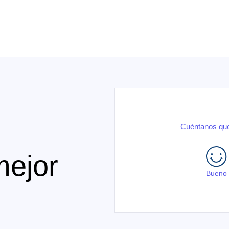
Cuéntanos que
mejor
Bueno
.