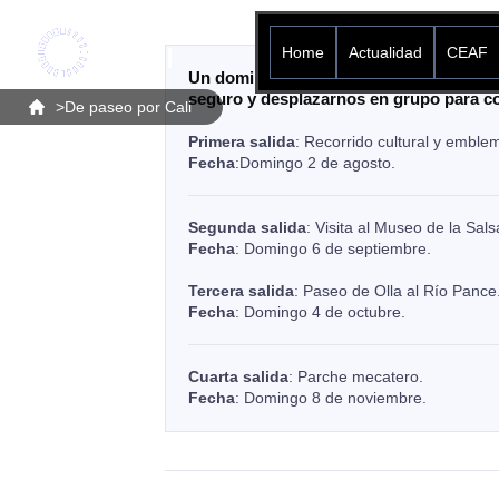
Home
Actualidad
CEAF
Un domingo al mes organizaremos una sa
seguro y desplazarnos en grupo para con
>
De paseo por Cali
Primera salida
: Recorrido cultural y emble
Fecha
:Domingo 2 de agosto.
Segunda salida
: Visita al Museo de la Sals
Fecha
: Domingo 6 de septiembre.
Tercera salida
: Paseo de Olla al Río Pance
Fecha
: Domingo 4 de octubre.
Cuarta salida
: Parche mecatero.
Fecha
: Domingo 8 de noviembre.