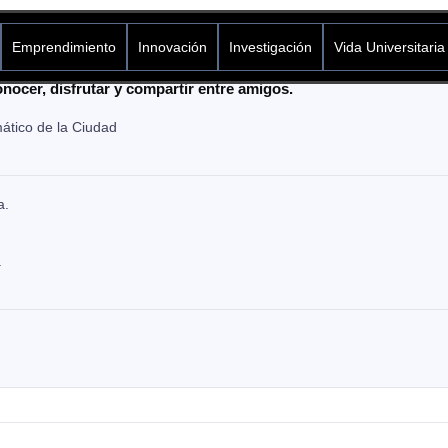
Emprendimiento
Innovación
Investigación
Vida Universitaria
lida a lugares emblemáticos de la ciudad, donde la idea es en
ocer, disfrutar y compartir entre amigos.
mático de la Ciudad
a.
.